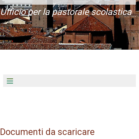
Ufficio per la pastorale scolastica
Skip
to
content
Documenti da scaricare